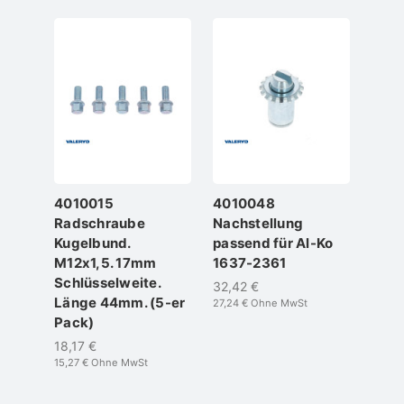
4010015
4010048
4010
Radschraube
Nachstellung
Radl
Kugelbund.
passend für Al-Ko
Komp
M12x1,5. 17mm
1637-2361
39x
Schlüsselweite.
was
32,42 €
Länge 44mm. (5-er
ALK
27,24 €
Ohne MwSt
Pack)
68,15
57,27 
18,17 €
15,27 €
Ohne MwSt