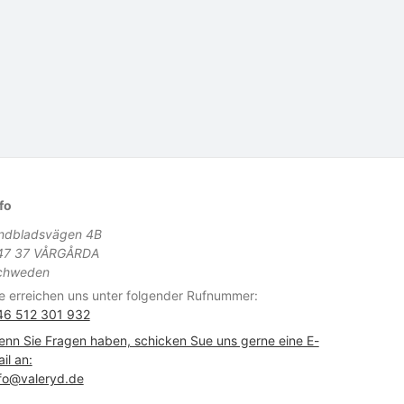
fo
indbladsvägen 4B
47 37 VÅRGÅRDA
chweden
e erreichen uns unter folgender Rufnummer:
46 512 301 932
nn Sie Fragen haben, schicken Sue uns gerne eine E-
il an:
fo@valeryd.de