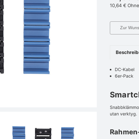
10,64 €
Ohne
Zur Wunsc
Beschrei
DC-Kabel
6er-Pack
Smartc
Snabbklämmor 
utan verktyg.
Rahmen-K