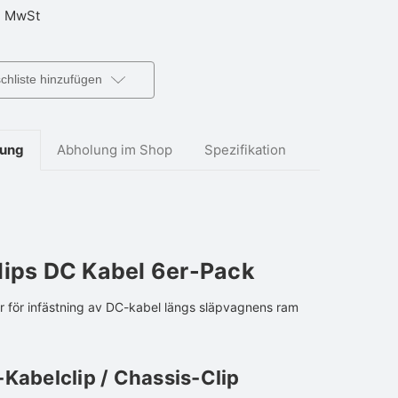
 MwSt
hliste hinzufügen
bung
Abholung im Shop
Spezifikation
lips DC Kabel 6er-Pack
för infästning av DC-kabel längs släpvagnens ram
abelclip / Chassis-Clip