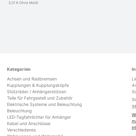
3,31 €
Ohne MwSt
Kategorien
In
Achsen und Radbremsen
L
Kupplungen & Kupplungsköpfe
4
Stützräder / Anhängerstützen
S
Teile für Fahrgestell und Zubehör
Si
Elektrische Systeme und Beleuchtung
+
Beleuchtung
We
LED-Tagfahrlichter für Anhänger
ma
Kabel und Anschlüsse
in
Verschiedenes