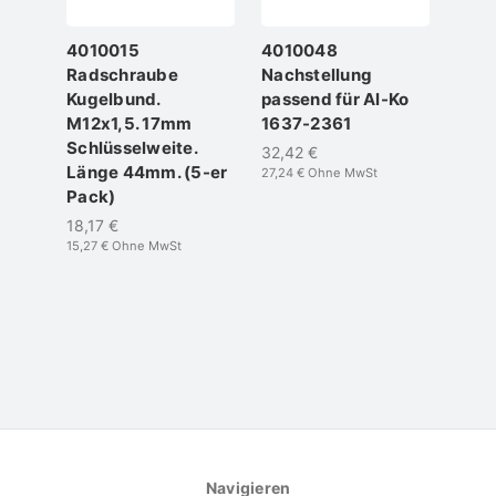
4010015
4010048
4010
Radschraube
Nachstellung
Radl
Kugelbund.
passend für Al-Ko
Komp
M12x1,5. 17mm
1637-2361
39x
Schlüsselweite.
was
32,42 €
Länge 44mm. (5-er
ALK
27,24 €
Ohne MwSt
Pack)
68,15
57,27 
18,17 €
15,27 €
Ohne MwSt
Navigieren