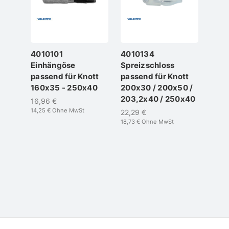
4010101
4010134
401
Einhängöse
Spreizschloss
Fede
passend für Knott
passend für Knott
für 
160x35 - 250x40
200x30 / 200x50 /
203*
203,2x40 / 250x40
16,96 €
13,6
14,25 €
Ohne MwSt
11,45 
22,29 €
18,73 €
Ohne MwSt