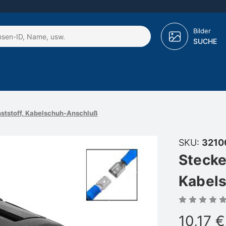
Bilder
SUCHE
nststoff, Kabelschuh-Anschluß
SKU:
3210
Stecke
Kabel
10,17 €