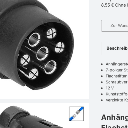
8,55 €
Ohne 
Zur Wunsc
Beschrei
Anhängerst
7-poliger S
Flachstifta
Schraubver
12 V
Kunststoff
Verzinkte K
Anhäng
Flachst