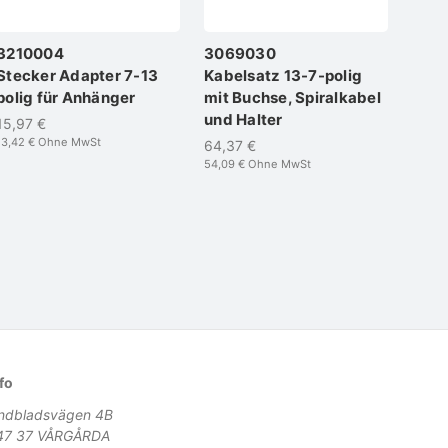
3210004
3069030
306
Stecker Adapter 7-13
Kabelsatz 13-7-polig
Kabe
polig für Anhänger
mit Buchse, Spiralkabel
mit 
und Halter
und 
15,97 €
13,42 €
Ohne MwSt
64,37 €
75,18
54,09 €
Ohne MwSt
63,18 
fo
indbladsvägen 4B
47 37 VÅRGÅRDA