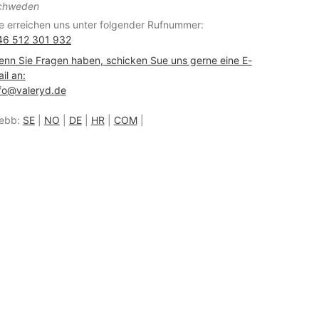
chweden
e erreichen uns unter folgender Rufnummer:
46 512 301 932
nn Sie Fragen haben, schicken Sue uns gerne eine E-
il an:
fo@valeryd.de
ebb:
SE
|
NO
|
DE
|
HR
|
COM
|