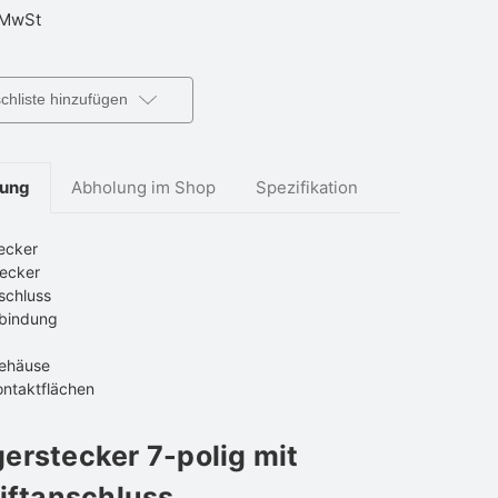
MwSt
hliste hinzufügen
bung
Abholung im Shop
Spezifikation
ecker
tecker
nschluss
bindung
gehäuse
ontaktflächen
erstecker 7-polig mit
iftanschluss