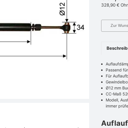
328,90 €
Ohn
Zur Wunsc
Beschrei
Auflaufdäm
Passend fü
Für Auflau
Gewindelbo
Ø12 mm Bu
CC-Maß 5
Modell, Aus
immer prüf
Auflau