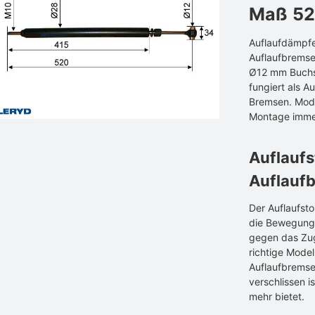
Maß 52
Auflaufdämpfe
Auflaufbremse
Ø12 mm Buchs
fungiert als 
Bremsen. Mode
Montage imme
Auflaufs
Auflauf
Der Auflaufst
die Bewegung,
gegen das Zug
richtige Mode
Auflaufbremse
verschlissen i
mehr bietet.