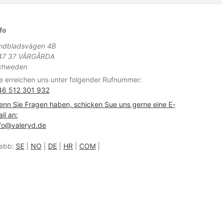
fo
indbladsvägen 4B
47 37 VÅRGÅRDA
chweden
e erreichen uns unter folgender Rufnummer:
46 512 301 932
nn Sie Fragen haben, schicken Sue uns gerne eine E-
il an:
fo@valeryd.de
ebb:
SE
|
NO
|
DE
|
HR
|
COM
|