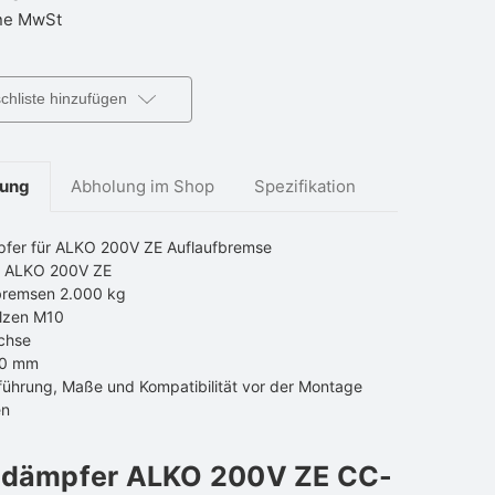
e MwSt
hliste hinzufügen
bung
Abholung im Shop
Spezifikation
pfer für ALKO 200V ZE Auflaufbremse
r ALKO 200V ZE
fbremsen 2.000 kg
lzen M10
chse
20 mm
führung, Maße und Kompatibilität vor der Montage
en
fdämpfer ALKO 200V ZE CC-