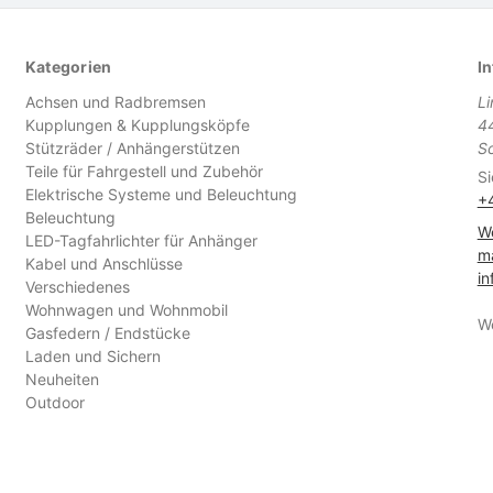
Kategorien
In
Achsen und Radbremsen
L
Kupplungen & Kupplungsköpfe
4
Stützräder / Anhängerstützen
S
Teile für Fahrgestell und Zubehör
Si
Elektrische Systeme und Beleuchtung
+
Beleuchtung
We
LED-Tagfahrlichter für Anhänger
ma
Kabel und Anschlüsse
in
Verschiedenes
Wohnwagen und Wohnmobil
W
Gasfedern / Endstücke
Laden und Sichern
Neuheiten
Outdoor