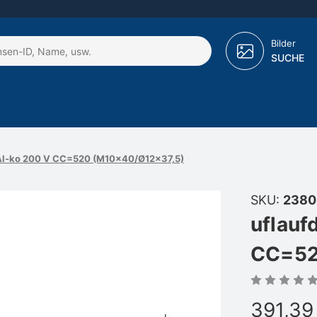
Bilder
SUCHE
Al-ko 200 V CC=520 (M10x40/Ø12x37,5)
SKU:
2380
uflauf
CC=52
391,39