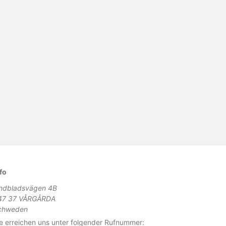
fo
indbladsvägen 4B
47 37 VÅRGÅRDA
chweden
e erreichen uns unter folgender Rufnummer: