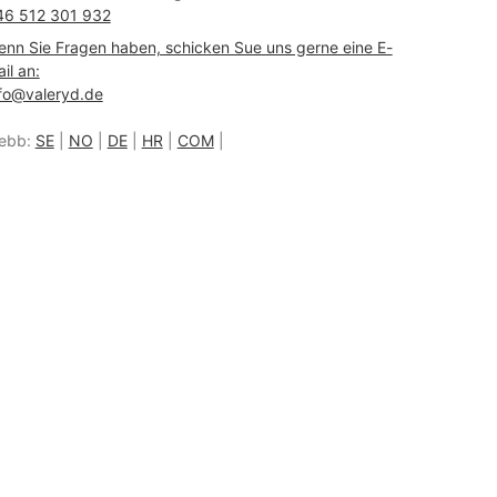
46 512 301 932
nn Sie Fragen haben, schicken Sue uns gerne eine E-
il an:
fo@valeryd.de
ebb:
SE
|
NO
|
DE
|
HR
|
COM
|