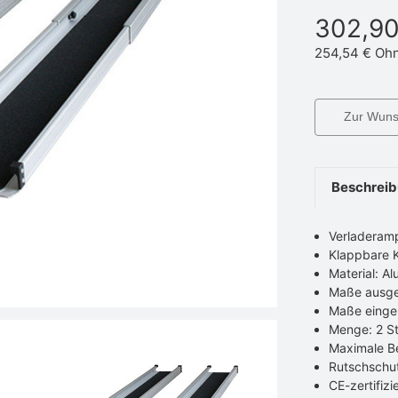
302,90
254,54 €
Ohn
Zur Wunsc
Beschrei
Verladerampe
Klappbare K
Material: A
Maße ausg
Maße einge
Menge: 2 St
Maximale Be
Rutschschut
CE-zertifizi