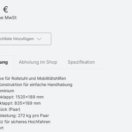
 €
e MwSt
hliste hinzufügen
bung
Abholung im Shop
Spezifikation
 für Rollstuhl und Mobilitätshilfen
onstruktion für einfache Handhabung
luminium
eklappt: 1520x189 mm
klappt: 835x189 mm
ück (Paar)
lastung: 272 kg pro Paar
z für sicheres Hochfahren
ert