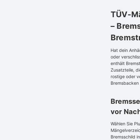
TÜV-Mä
– Brems
Bremst
Hat dein Anhä
oder verschli
enthält Brems
Zusatzteile, d
rostige oder 
Bremsbacken s
Bremsse
vor Nac
Wählen Sie Pl
Mängelverzeic
Bremsschild i