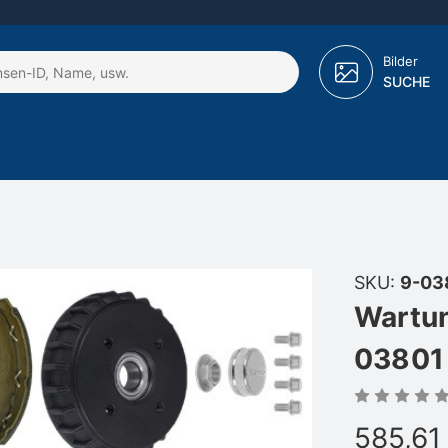
Bilder
SUCHE
SKU:
9-03
Wartun
03801
585,61