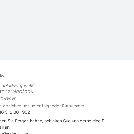
fo
indbladsvägen 4B
47 37 VÅRGÅRDA
chweden
e erreichen uns unter folgender Rufnummer:
46 512 301 932
nn Sie Fragen haben, schicken Sue uns gerne eine E-
il an:
fo@valeryd.de