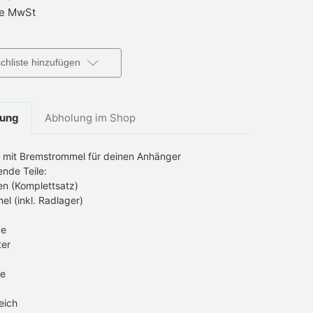
e MwSt
hliste hinzufügen
bung
Abholung im Shop
 mit Bremstrommel für deinen Anhänger
ende Teile:
n (Komplettsatz)
l (inkl. Radlager)
be
ter
ge
eich