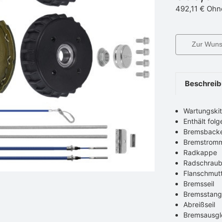
492,11 €
Ohn
Zur Wunsc
Beschrei
Wartungskit
Enthält folg
Bremsbacke
Bremstromme
Radkappe
Radschrau
Flanschmut
Bremsseil
Bremsstan
Abreißseil
Bremsausgl