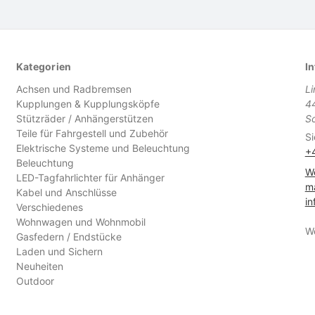
Kategorien
In
Achsen und Radbremsen
L
Kupplungen & Kupplungsköpfe
4
Stützräder / Anhängerstützen
S
Teile für Fahrgestell und Zubehör
Si
Elektrische Systeme und Beleuchtung
+
Beleuchtung
We
LED-Tagfahrlichter für Anhänger
ma
Kabel und Anschlüsse
in
Verschiedenes
Wohnwagen und Wohnmobil
W
Gasfedern / Endstücke
Laden und Sichern
Neuheiten
Outdoor