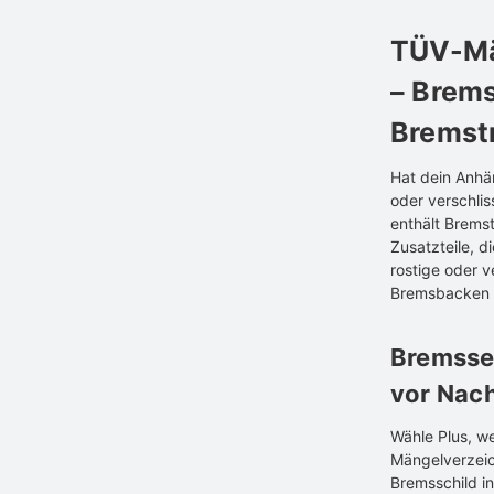
TÜV-Mä
– Brems
Bremst
Hat dein Anhä
oder verschli
enthält Brems
Zusatzteile, d
rostige oder 
Bremsbacken s
Bremsse
vor Nac
Wähle Plus, w
Mängelverzeic
Bremsschild i