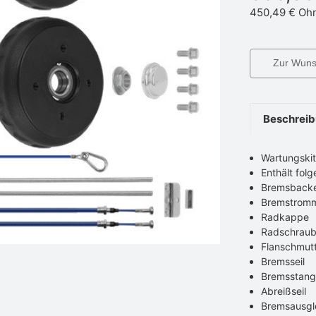
450,49 €
Ohn
Zur Wunsc
Beschrei
Wartungskit
Enthält folg
Bremsbacke
Bremstromme
Radkappe
Radschrau
Flanschmut
Bremsseil
Bremsstan
Abreißseil
Bremsausgl