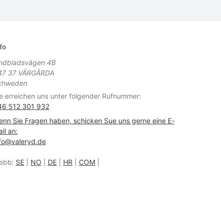
fo
indbladsvägen 4B
47 37 VÅRGÅRDA
chweden
e erreichen uns unter folgender Rufnummer:
46 512 301 932
nn Sie Fragen haben, schicken Sue uns gerne eine E-
il an:
fo@valeryd.de
ebb:
SE
|
NO
|
DE
|
HR
|
COM
|