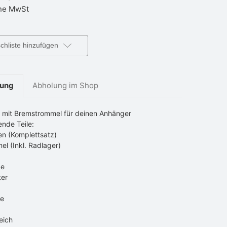
e MwSt
hliste hinzufügen
bung
Abholung im Shop
 mit Bremstrommel für deinen Anhänger
ende Teile:
n (Komplettsatz)
l (Inkl. Radlager)
be
ter
ge
eich