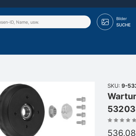
Bilder
SUCHE
SKU:
9-53
Wartun
53203
536,08