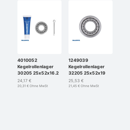
4010052
1249039
124
Kegelrollenlager
Kegelrollenlager
Rill
30205 25x52x16.2
32205 25x52x19
6205
24,17 €
25,53 €
10,5
20,31 €
Ohne MwSt
21,45 €
Ohne MwSt
8,87 €