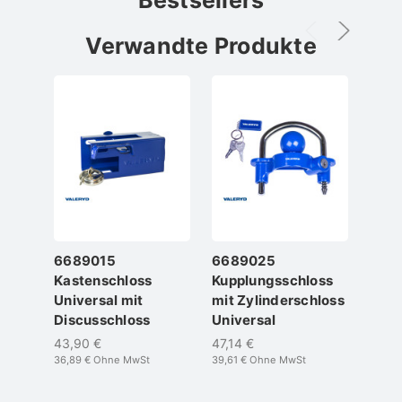
Verwandte Produkte
6689015
6689025
668
Kastenschloss
Kupplungsschloss
Stec
Universal mit
mit Zylinderschloss
Safe
Discusschloss
Universal
AK3
43,90 €
47,14 €
76,8
36,89 €
Ohne MwSt
39,61 €
Ohne MwSt
64,61 