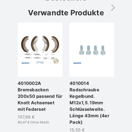
Verwandte Produkte
4010002A
4010014
401
Bremsbacken
Radschraube
Fet
200x50 passend für
Kegelbund.
H=2
Knott Achsenset
M12x1,5. 19mm
für
mit Federset
Schlüsselweite.
Knot
Länge 43mm (4er
107,66 €
14,28
Pack)
90,47 €
Ohne MwSt
12,00 
15,55 €